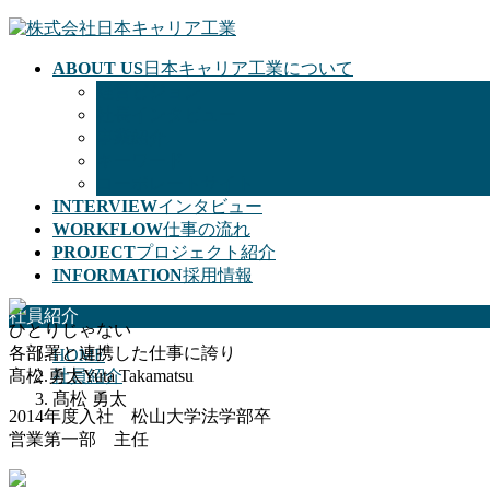
コ
ナ
ン
ビ
ABOUT US
日本キャリア工業について
テ
ゲ
経営ビジョン
ン
ー
社長インタビュー
ツ
シ
事業紹介
に
ョ
キーワード
移
ン
コーポレートサイト
動
に
INTERVIEW
インタビュー
移
WORKFLOW
仕事の流れ
動
PROJECT
プロジェクト紹介
INFORMATION
採用情報
社員紹介
ひとりじゃない
各部署と連携した仕事に誇り
HOME
髙松 勇太
社員紹介
Yuta Takamatsu
髙松 勇太
2014年度入社 松山大学法学部卒
営業第一部 主任