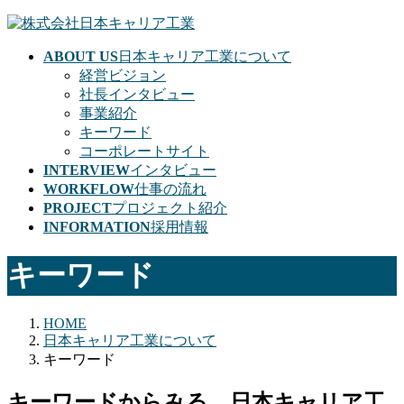
コ
ナ
ン
ビ
ABOUT US
日本キャリア工業について
テ
ゲ
経営ビジョン
ン
ー
社長インタビュー
ツ
シ
事業紹介
に
ョ
キーワード
移
ン
コーポレートサイト
動
に
INTERVIEW
インタビュー
移
WORKFLOW
仕事の流れ
動
PROJECT
プロジェクト紹介
INFORMATION
採用情報
キーワード
HOME
日本キャリア工業について
キーワード
キーワードからみる、日本キャリア工